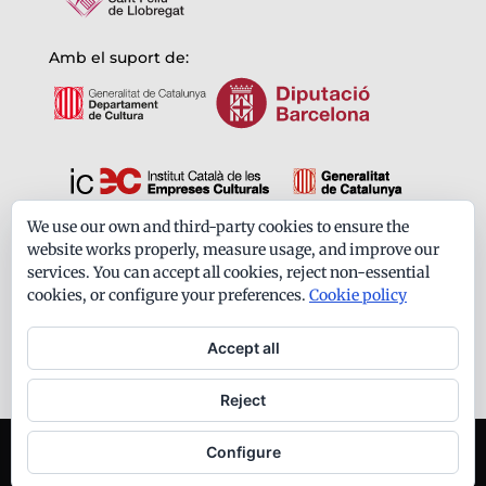
Amb el suport de:
We use our own and third-party cookies to ensure the
Formem part de:
website works properly, measure usage, and improve our
services. You can accept all cookies, reject non-essential
cookies, or configure your preferences.
Cookie policy
Accept all
Reject
Ateneu Santfeliuenc - Tots els drets reservats -
Configure
Avís legal
-
Política de privacitat