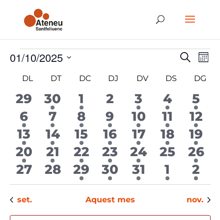
Esdeveniments
Navegaci
Nave
01/10/2025
Cerca
Mes
de
visual
visu
Selecciona
i
Calendari
Esd
DL
DILLUNS
DT
DIMARTS
DC
DIMECRES
DJ
DIJOUS
DV
DIVENDRES
DS
DISSABTE
DG
DI
cerca
una
de
d'Esdeve
data.
Esdeveniments
0
1
1
0
1
1
1
29
30
1
2
3
4
5
esdeveniments
esdeveniment
esdeveniment
esdeveniments
esdevenime
esdeven
esd
1
2
2
3
2
1
3
6
7
8
9
10
11
12
esdeveniment
esdeveniments
esdeveniments
esdeveniments
esdevenimen
esdeven
esd
1
2
1
2
2
1
1
13
14
15
16
17
18
19
esdeveniment
esdeveniments
esdeveniment
esdeveniments
esdevenime
esdeven
esd
1
1
1
2
2
0
1
20
21
22
23
24
25
26
esdeveniment
esdeveniment
esdeveniment
esdeveniments
esdevenimen
esdeven
esd
0
0
1
1
1
1
1
27
28
29
30
31
1
2
esdeveniments
esdeveniments
esdeveniment
esdeveniment
esdevenime
esdeve
esd
set.
Aquest mes
nov.