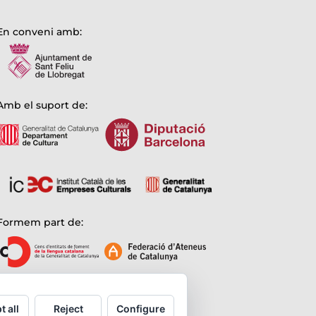
En conveni amb:
Amb el suport de:
Formem part de:
t all
Reject
Configure