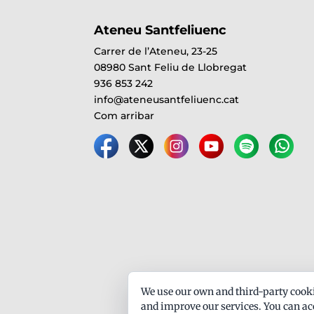
Ateneu Santfeliuenc
Carrer de l’Ateneu, 23-25
08980 Sant Feliu de Llobregat
936 853 242
info@ateneusantfeliuenc.cat
Com arribar
We use our own and third-party cooki
and improve our services. You can acc