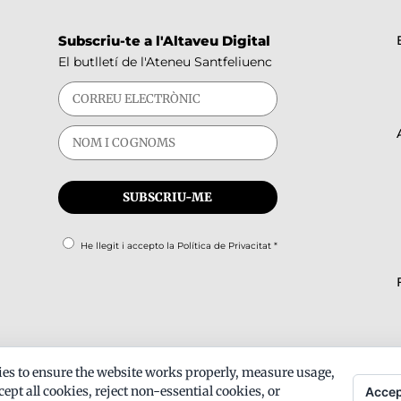
Subscriu-te a l'Altaveu Digital
El butlletí de l'Ateneu Santfeliuenc
He llegit i accepto la
Política de Privacitat
*
es to ensure the website works properly, measure usage,
ept all cookies, reject non-essential cookies, or
Accep