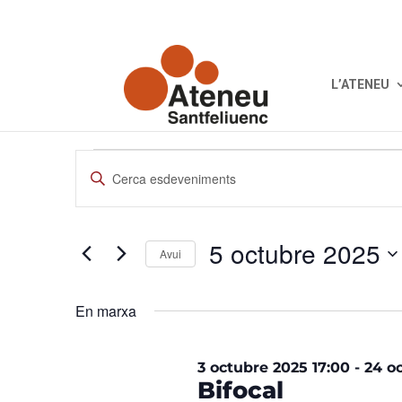
L’ATENEU
Esdevenime
Navegació
Introduïu
visual
la
i
del
paraula
cerca
clau.
5 octubre 2025
d'Esdeveniments
Cerqueu
Avui
5
Esdeveniments
Selecciona
per
una
En marxa
octubre
paraula
data.
clau.
2025
3 octubre 2025 17:00
-
24 o
Bifocal