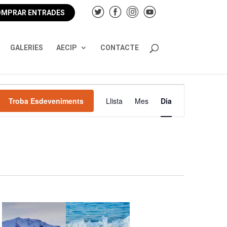
MPRAR ENTRADES
GALERIES
AECIP
CONTACTE
Navegació
de
Troba Esdeveniments
Llista
Mes
Dia
visualitzacions
Esdeveniment