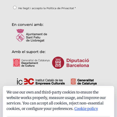
He llegit i accepto la
Política de Privacitat
*
En conveni amb:
Amb el suport de:
We use our own and third-party cookies to ensure the
Formem part de:
website works properly, measure usage, and improve our
services. You can accept all cookies, reject non-essential
cookies, or configure your preferences.
Cookie policy