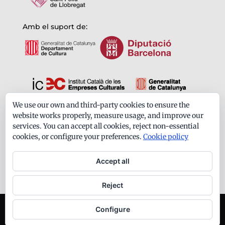
Amb el suport de:
We use our own and third-party cookies to ensure the
Formem part de:
website works properly, measure usage, and improve our
services. You can accept all cookies, reject non-essential
cookies, or configure your preferences.
Cookie policy
Accept all
Reject
Ateneu Santfeliuenc - Tots els drets reservats -
Configure
Avís legal
-
Política de privacitat