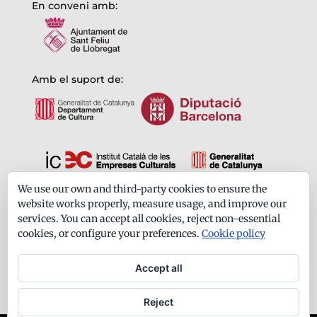
En conveni amb:
Amb el suport de:
We use our own and third-party cookies to ensure the
Formem part de:
website works properly, measure usage, and improve our
services. You can accept all cookies, reject non-essential
cookies, or configure your preferences.
Cookie policy
Accept all
Reject