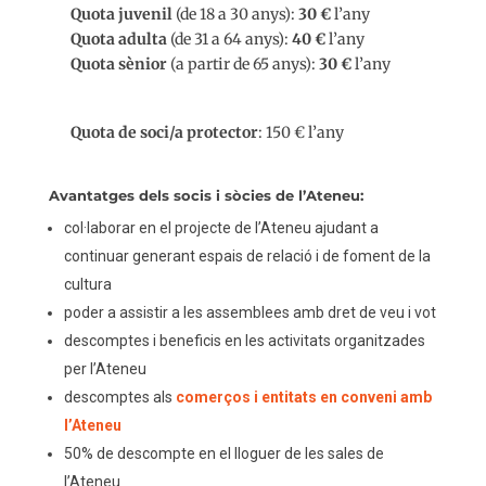
Quota juvenil
(de 18 a 30 anys):
30 €
l’any
Quota adulta
(de 31 a 64 anys):
40 €
l’any
Quota sènior
(a partir de 65 anys):
30 €
l’any
Quota de soci/a protector
: 150 € l’any
Avantatges dels socis i sòcies de l’Ateneu:
col·laborar en el projecte de l’Ateneu ajudant a
continuar generant espais de relació i de foment de la
cultura
poder a assistir a les assemblees amb dret de veu i vot
descomptes i beneficis en les activitats organitzades
per l’Ateneu
descomptes als
comerços i entitats en conveni amb
l’Ateneu
50% de descompte en el lloguer de les sales de
l’Ateneu