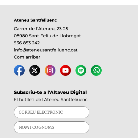
Ateneu Santfeliuenc
Carrer de l’Ateneu, 23-25
08980 Sant Feliu de Llobregat
936 853 242
info@ateneusantfeliuenc.cat
Com arribar
Subscriu-te a l'Altaveu Digital
El butlletí de l'Ateneu Santfeliuenc