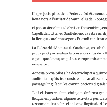
Un projecte pilot de la Federació d’Ateneus de
bona nota a l’entitat de Sant Feliu de Llobreg
El passat dissabte 11 d’abril, en l’assemblea ge
Capellades, l’Ateneu Santfeliuenc va rebre un
di
la llengua catalana segons l’estudi realitzat 
La Federació d’Ateneus de Catalunya, en col·la
prova pilot per avaluar la presència i l’ús de la
espais que destaquen pel seu compromís amb el c
necessitin.
Aquesta prova pilot s’ha desenvolupat a quinze 
auditoria lingüística consistent en analitzar dive
paisatge lingüístic, les comunicacions digitals i
Tot i els bons resultats obtinguts de forma gene
llengua emprada en algunes activitats puntuals,
responsabilitat sobre el paisatge lingüístic del 