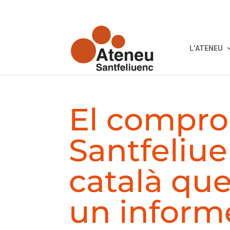
L’ATENEU
El compro
Santfeliu
català qu
un inform