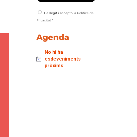
He llegit i accepto la
Política de
Privacitat
*
Agenda
No hi ha
esdeveniments
pròxims.