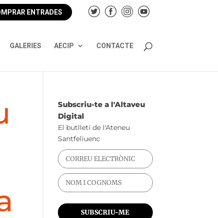
MPRAR ENTRADES
GALERIES
AECIP
CONTACTE
u
Subscriu-te a l'Altaveu
Digital
El butlletí de l'Ateneu
Santfeliuenc
a