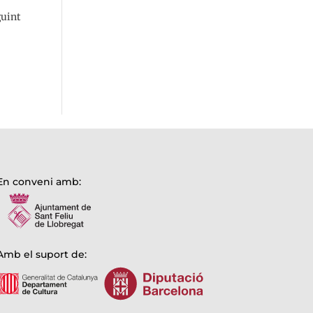
guint
En conveni amb:
Amb el suport de: