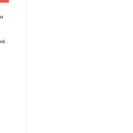
at
amb