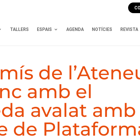
CO
TALLERS
ESPAIS
AGENDA
NOTÍCIES
REVISTA
mís de l’Atene
enc amb el
eda avalat amb
e de Plataform