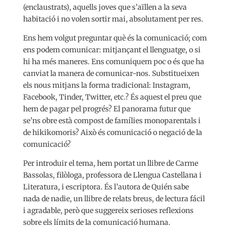
(enclaustrats), aquells joves que s’aïllen a la seva
habitació i no volen sortir mai, absolutament per res.
Ens hem volgut preguntar què és la comunicació; com
ens podem comunicar: mitjançant el llenguatge, o si
hi ha més maneres. Ens comuniquem poc o és que ha
canviat la manera de comunicar-nos. Substitueixen
els nous mitjans la forma tradicional: Instagram,
Facebook, Tinder, Twitter, etc.? És aquest el preu que
hem de pagar pel progrés? El panorama futur que
se’ns obre està compost de famílies monoparentals i
de hikikomoris? Això és comunicació o negació de la
comunicació?
Per introduir el tema, hem portat un llibre de Carme
Bassolas, filòloga, professora de Llengua Castellana i
Literatura, i escriptora. És l’autora de Quién sabe
nada de nadie, un llibre de relats breus, de lectura fácil
i agradable, però que suggereix serioses reflexions
sobre els límits de la comunicació humana.