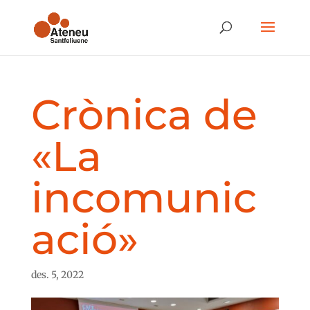
Crònica de
«La
incomunic
ació»
des. 5, 2022