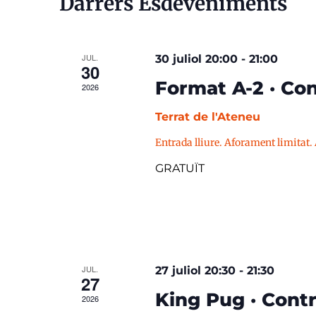
Darrers Esdeveniments
JUL.
30 juliol 20:00
-
21:00
30
Format A-2 · Con
2026
Terrat de l'Ateneu
Entrada lliure. Aforament limitat.
GRATUÏT
JUL.
27 juliol 20:30
-
21:30
27
King Pug · Contr
2026