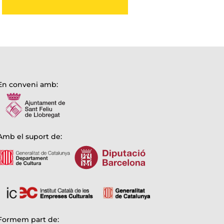
En conveni amb:
Amb el suport de:
Formem part de: