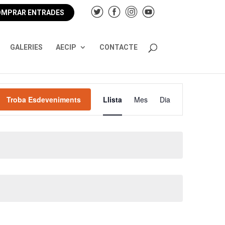
MPRAR ENTRADES
GALERIES
AECIP
CONTACTE
Navegació
de
Troba Esdeveniments
Llista
Mes
Dia
visualitzacions
Esdeveniment