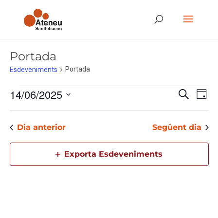
Portada
Portada
Esdeveniments
Esdeveniments
Navegaci
Nave
14/06/2025
Cerca
del
Dia
de
visual
visu
14
Selecciona
i
Esd
juny
cerca
una
2025
d'Esdeve
Dia anterior
Següent dia
data.
Exporta Esdeveniments