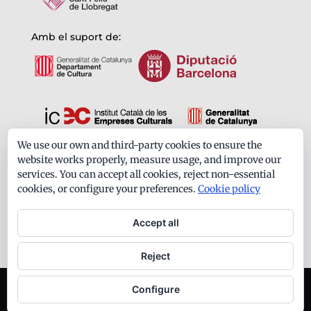
Amb el suport de:
We use our own and third-party cookies to ensure the
Formem part de:
website works properly, measure usage, and improve our
services. You can accept all cookies, reject non-essential
cookies, or configure your preferences.
Cookie policy
Accept all
Reject
Ateneu Santfeliuenc - Tots els drets reservats -
Configure
Avís legal
-
Política de privacitat