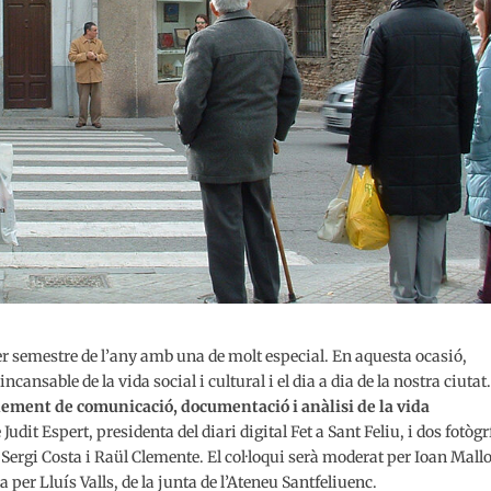
mer semestre de l’any amb una de molt especial. En aquesta ocasió,
incansable de la vida social i cultural i el dia a dia de la nostra ciutat.
lement de comunicació, documentació i anàlisi de la vida
udit Espert, presidenta del diari digital Fet a Sant Feliu, i dos fotògr
 Sergi Costa i Raül Clemente. El col·loqui serà moderat per Ioan Mallo
 per Lluís Valls, de la junta de l’Ateneu Santfeliuenc.