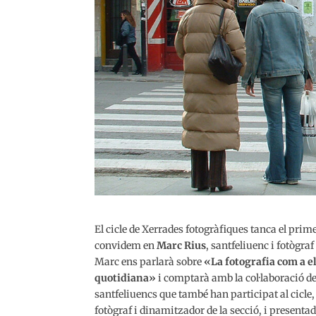
El cicle de Xerrades fotogràfiques tanca el pri
convidem en
Marc Rius
, santfeliuenc i fotògraf 
Marc ens parlarà sobre
«La fotografia com a e
quotidiana»
i comptarà amb la col·laboració de J
santfeliuencs que també han participat al cicle,
fotògraf i dinamitzador de la secció, i presentada