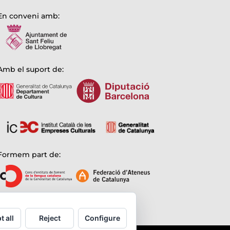
En conveni amb:
Amb el suport de:
Formem part de:
t all
Reject
Configure