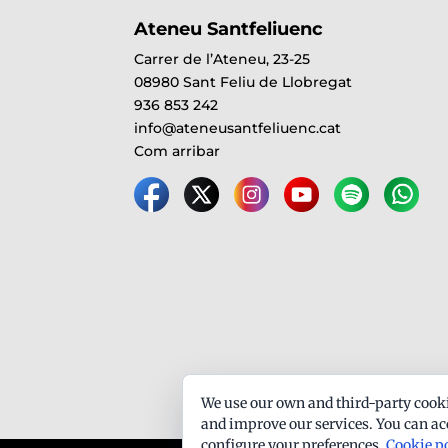
Ateneu Santfeliuenc
Carrer de l’Ateneu, 23-25
08980 Sant Feliu de Llobregat
936 853 242
info@ateneusantfeliuenc.cat
Com arribar
We use our own and third-party cooki
and improve our services. You can acc
configure your preferences.
Cookie p