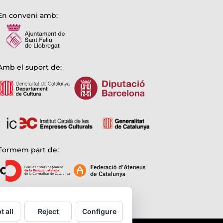
En conveni amb:
Amb el suport de:
Formem part de:
t all
Reject
Configure