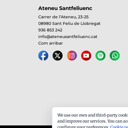
Ateneu Santfeliuenc
Carrer de l’Ateneu, 23-25
08980 Sant Feliu de Llobregat
936 853 242
info@ateneusantfeliuenc.cat
Com arribar
We use our own and third-party cooki
and improve our services. You can acc
configure your preferences.
Cookie p