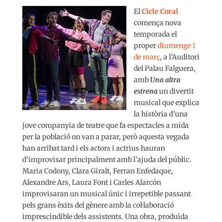
El
Cicle Coral
comença nova
temporada el
proper
diumenge 1
de març
, a l’Auditori
del Palau Falguera,
amb
Una altra
estrena
un divertit
musical que explica
la història d’una
jove companyia de teatre que fa espectacles a mida
per la població on van a parar, però aquesta vegada
han arribat tard i els actors i actrius hauran
d’improvisar principalment amb l’ajuda del públic.
Maria Codony, Clara Giralt, Ferran Enfedaque,
Alexandre Ars, Laura Font i Carles Alarcón
improvisaran un musical únic i irrepetible passant
pels grans èxits del gènere amb la col·laboració
imprescindible dels assistents. Una obra, produïda