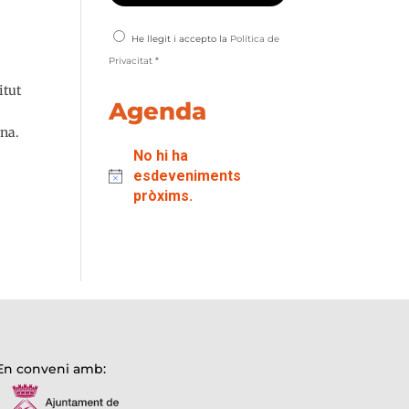
He llegit i accepto la
Política de
Privacitat
*
itut
Agenda
ona.
No hi ha
esdeveniments
pròxims.
En conveni amb: