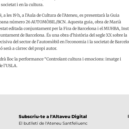
societat i en la cultura.
, a les 19 h, a l’Aula de Cultura de l’Ateneu, es presentarà la Guia
rbana número 26 AUTOMÒBIL/BCN. Aquesta guia, obra de Marià
stat editada conjuntament per la Fira de Barcelona i el MUHBA, Inst
juntament de Barcelona. És una obra d’història del segle XX sobre la
ecisiva del sector de l’automòbil en l’economia i la societat de Barcel
ó serà a càrrec del propi autor.
indrà lloc la performance “Controlant cultura i emocions: imatge i
de l’USLA.
Subscriu-te a l'Altaveu Digital
El butlletí de l'Ateneu Santfeliuenc