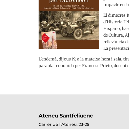
impacte en la 
El dimecres 18
d’Història U
Hispano, ha e
de Cultura, A
rellevància d
La presentaci
L’endemà, dijous 19, a la mateixa hora i sala, t
paraula” conduïda per Francesc Prieto, docent 
Ateneu Santfeliuenc
Carrer de l’Ateneu, 23-25