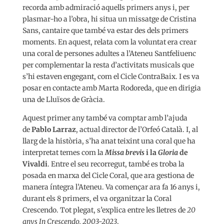
recorda amb admiració aquells primers anys i, per
plasmar-ho a l’obra, hi situa un missatge de Cristina
Sans, cantaire que també va estar des dels primers
moments. En aquest, relata com la voluntat era crear
una coral de persones adultes a l’Ateneu Santfeliuenc
per complementar la resta d’activitats musicals que
s’hi estaven engegant, com el Cicle ContraBaix. I es va
posar en contacte amb Marta Rodoreda, que en dirigia
una de Lluïsos de Gràcia.
Aquest primer any també va comptar amb l’ajuda
de
Pablo Larraz
, actual director de l’Orfeó Català. I, al
llarg de la història, s’ha anat teixint una coral que ha
interpretat temes com la
Missa brevis
i la
Gloria
de
Vivaldi
. Entre el seu recorregut, també es troba la
posada en marxa del Cicle Coral, que ara gestiona de
manera íntegra l’Ateneu. Va començar ara fa 16 anys i,
durant els 8 primers, el va organitzar la Coral
Crescendo. Tot plegat, s’explica entre les lletres de
20
anys In Crescendo. 2003-2023
.