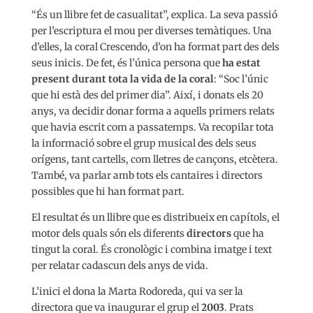
“És un llibre fet de casualitat”, explica. La seva passió
per l’escriptura el mou per diverses temàtiques. Una
d’elles, la coral Crescendo, d’on ha format part des dels
seus inicis. De fet, és l’única persona que
ha estat
present durant tota la vida de la coral
: “Soc l’únic
que hi està des del primer dia”. Així, i donats els 20
anys, va decidir donar forma a aquells primers relats
que havia escrit com a passatemps. Va recopilar tota
la informació sobre el grup musical des dels seus
orígens, tant cartells, com lletres de cançons, etcètera.
També, va parlar amb tots els cantaires i directors
possibles que hi han format part.
El resultat és un llibre que es distribueix en capítols, el
motor dels quals són els diferents
directors
que ha
tingut la coral. És cronològic i combina imatge i text
per relatar cadascun dels anys de vida.
L’inici el dona la Marta Rodoreda, qui va ser la
directora que va inaugurar el grup el
2003
. Prats