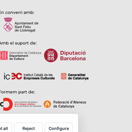
En conveni amb:
Amb el suport de:
Formem part de:
t all
Reject
Configure