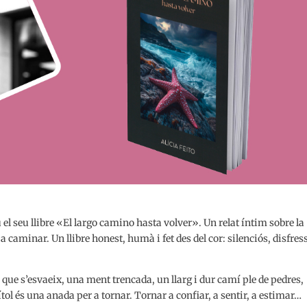
 el seu llibre «El largo camino hasta volver». Un relat íntim sobre la
a caminar. Un llibre honest, humà i fet des del cor: silenciós, disfres
que s’esvaeix, una ment trencada, un llarg i dur camí ple de pedres,
ol és una anada per a tornar. Tornar a confiar, a sentir, a estimar…