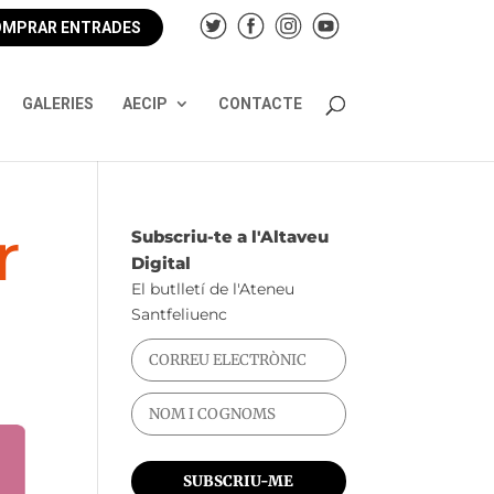
MPRAR ENTRADES
GALERIES
AECIP
CONTACTE
r
Subscriu-te a l'Altaveu
Digital
El butlletí de l'Ateneu
Santfeliuenc