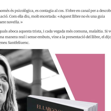
 només és psicològica, es contagia al cos. S’obre en canal per a descob
tuació. Com ella diu, molt encertada: «Aquest llibre no és una guia
nere novel·la.»
es quals aboca aquesta trista, i cada vegada més comuna, malaltia. Si v
na manera real i sense embuts, vine a la presentació del llibre, el dij
Ateneu Santfeliuenc.