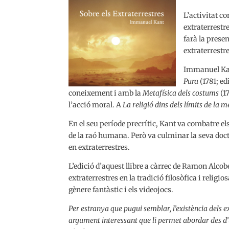
L’activitat co
extraterrestre
farà la presen
extraterrestre
Immanuel Kant
Pura
(1781; e
coneixement i amb la
Metafísica dels costums
(1
l’acció moral. A
La religió dins dels límits de la m
En el seu període precrític, Kant va combatre el
de la raó humana. Però va culminar la seva doc
en extraterrestres.
L’edició d’aquest llibre a càrrec de Ramon Alcob
extraterrestres en la tradició filosòfica i religio
gènere fantàstic i els videojocs.
Per estranya que pugui semblar, l’existència dels ex
argument interessant que li permet abordar des d’u