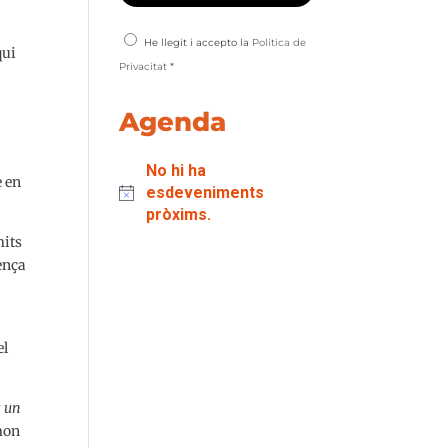
He llegit i accepto la
Política de
qui
Privacitat
*
Agenda
No hi ha
e en
esdeveniments
pròxims.
mits
ença
el
s un
on