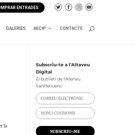
MPRAR ENTRADES
GALERIES
AECIP
CONTACTE
Subscriu-te a l'Altaveu
Digital
El butlletí de l'Ateneu
Santfeliuenc
r la