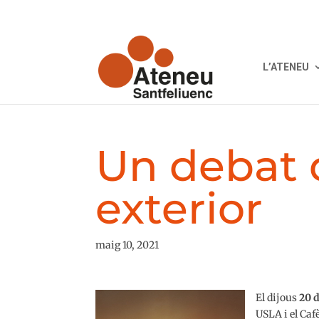
L’ATENEU
Un debat d
exterior
maig 10, 2021
El dijous
20 
USLA i el Caf