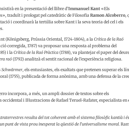
nsistirà en la presentació del llibre d’
Immanuel Kant
«Els
s», traduït i prologat pel catedràtic de Filosofia
Ramon Alcoberro
, 
tació i coordinarà la tertúlia sobre Kant i la seva teoria del cel i els
s.
 (Königsberg, Prússia Oriental, 1724-1804), a la
Crítica de la Raó
dició corregida, 1787) va proposar una resposta al problema del
785) i la
Crítica de la Raó Pràctica
(1788), va plantejar el paper del deur
era raó
(1792) analitzà el sentit racional de l’experiència religiosa.
s
Schwärmer
, els entusiastes, els exaltats que pretenen superar els lí
toral (1755), publicada de forma anònima, amb una defensa de la cre
erro incorpora, a més, un ampli dossier de textos sobre els
sa occidental i Il·lustracions de Rafael Teruel-Rafater, especialista en 
traterrestres resulta del tot coherent amb el sistema filosòfic kantià i é
n punt de vista prou inesperat la qüestió de l’universalisme moral.
Ram