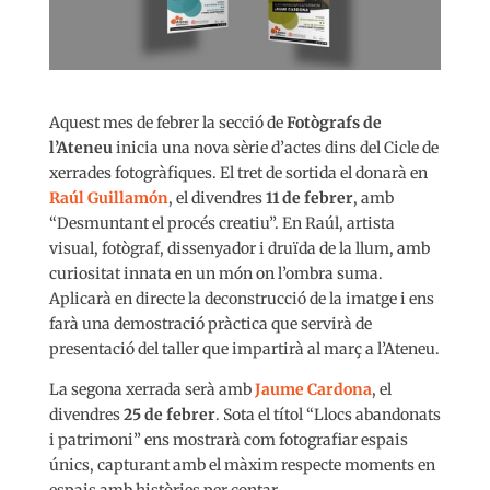
Aquest mes de febrer la secció de
Fotògrafs de
l’Ateneu
inicia una nova sèrie d’actes dins del Cicle de
xerrades fotogràfiques. El tret de sortida el donarà en
Raúl Guillamón
, el divendres
11 de febrer
, amb
“Desmuntant el procés creatiu”. En Raúl, artista
visual, fotògraf, dissenyador i druïda de la llum, amb
curiositat innata en un món on l’ombra suma.
Aplicarà en directe la deconstrucció de la imatge i ens
farà una demostració pràctica que servirà de
presentació del taller que impartirà al març a l’Ateneu.
La segona xerrada serà amb
Jaume Cardona
, el
divendres
25 de febrer
. Sota el títol “Llocs abandonats
i patrimoni” ens mostrarà com fotografiar espais
únics, capturant amb el màxim respecte moments en
espais amb històries per contar.