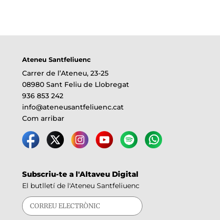
Ateneu Santfeliuenc
Carrer de l’Ateneu, 23-25
08980 Sant Feliu de Llobregat
936 853 242
info@ateneusantfeliuenc.cat
Com arribar
Subscriu-te a l'Altaveu Digital
El butlletí de l'Ateneu Santfeliuenc