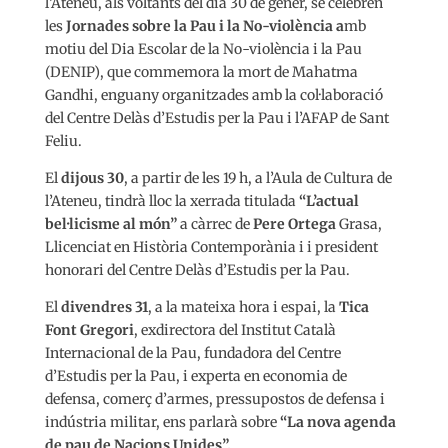
l’Ateneu, als voltants del dia 30 de gener, se celebren
les
Jornades sobre la Pau i la No-violència a
mb
motiu del Dia Escolar de la No-violència i la Pau
(DENIP), que commemora la mort de Mahatma
Gandhi, enguany organitzades amb la col·laboració
del Centre Delàs d’Estudis per la Pau i l’AFAP de Sant
Feliu.
El
dijous 30
, a partir de les 19 h, a l’Aula de Cultura de
l’Ateneu, tindrà lloc la xerrada titulada
“L’actual
bel·licisme al món”
a càrrec de
Pere Ortega
Grasa,
Llicenciat en Història Contemporània i i president
honorari del Centre Delàs d’Estudis per la Pau.
El
divendres 31
, a la mateixa hora i espai, la
Tica
Font Gregori
, exdirectora del Institut Català
Internacional de la Pau, fundadora del Centre
d’Estudis per la Pau, i experta en economia de
defensa, comerç d’armes, pressupostos de defensa i
indústria militar, ens parlarà sobre
“La nova agenda
de pau de Nacions Unides”.