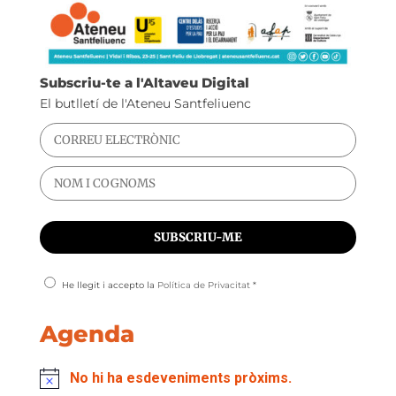
Subscriu-te a l'Altaveu Digital
El butlletí de l'Ateneu Santfeliuenc
He llegit i accepto la
Política de Privacitat
*
Agenda
No hi ha esdeveniments pròxims.