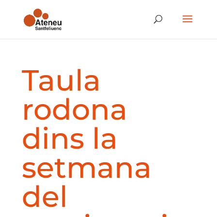
Taula
rodona
dins la
setmana
del