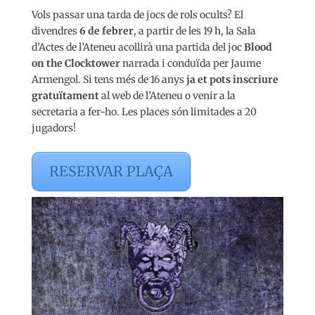
Vols passar una tarda de jocs de rols ocults? El
divendres
6 de febrer
, a partir de les 19 h, la Sala
d’Actes de l’Ateneu acollirà una partida del joc
Blood
on the Clocktower
narrada i conduïda per Jaume
Armengol. Si tens més de 16 anys
ja et pots inscriure
gratuïtament
al web de l’Ateneu o venir a la
secretaria a fer-ho. Les places són limitades a 20
jugadors!
RESERVAR PLAÇA