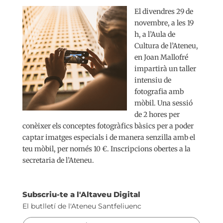
El divendres 29 de
novembre, a les 19
h, a l’Aula de
Cultura de l’Ateneu,
en Joan Mallofré
impartirà un taller
intensiu de
fotografia amb
mòbil. Una sessió
de 2 hores per
conèixer els conceptes fotogràfics bàsics per a poder
captar imatges especials i de manera senzilla amb el
teu mòbil, per només 10 €. Inscripcions obertes a la
secretaria de l’Ateneu.
Subscriu-te a l'Altaveu Digital
El butlletí de l'Ateneu Santfeliuenc