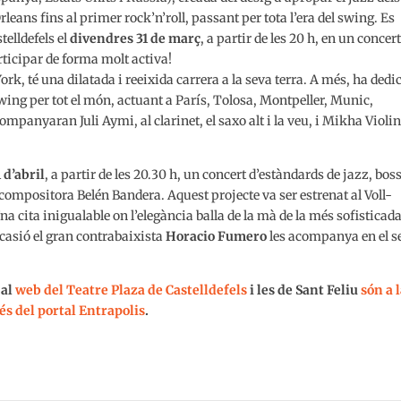
leans fins al primer rock’n’roll, passant per tota l’era del swing. Es
telldefels el
divendres 31 de març
, a partir de les 20 h, en un concer
rticipar de forma molt activa!
rk, té una dilatada i reeixida carrera a la seva terra. A més, ha dedi
swing per tot el món, actuant a París, Tolosa, Montpeller, Munic,
mpanyaran Juli Aymi, al clarinet, el saxo alt i la veu, i Mikha Violin
1 d’abril
, a partir de les 20.30 h, un concert d’estàndards de jazz, bos
compositora Belén Bandera. Aquest projecte va ser estrenat al Voll-
 cita inigualable on l’elegància balla de la mà de la més sofisticad
ocasió el gran contrabaixista
Horacio Fumero
les acompanya en el s
 al
web del Teatre Plaza de Castelldefels
i les de Sant Feliu
són a 
vés del portal Entrapolis
.