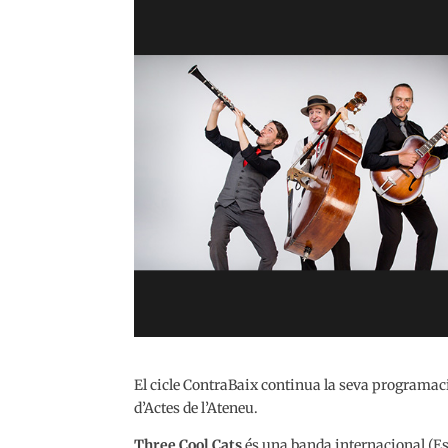
El cicle ContraBaix continua la seva programació 
d’Actes de l’Ateneu.
Three Cool Cats
és una banda internacional (Esp