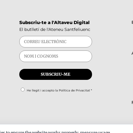
Subscriu-te a l'Altaveu Digital
El butlletí de l'Ateneu Santfeliuenc
He llegit i accepto la
Política de Privacitat
*
es to ensure the website works properly, measure usage,