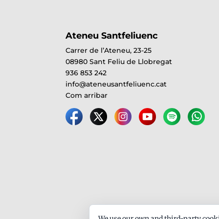
Ateneu Santfeliuenc
Carrer de l’Ateneu, 23-25
08980 Sant Feliu de Llobregat
936 853 242
info@ateneusantfeliuenc.cat
Com arribar
We use our own and third-party cooki