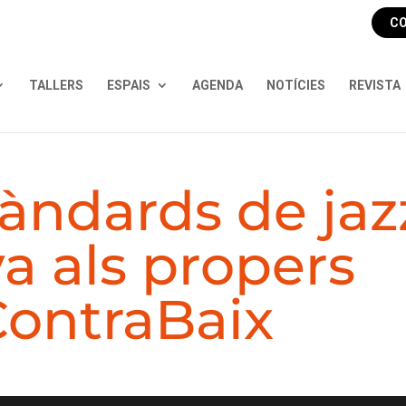
CO
TALLERS
ESPAIS
AGENDA
NOTÍCIES
REVISTA
tàndards de jaz
a als propers
ContraBaix