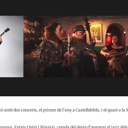
amb dos concerts, el primer de l’any a Castelldefels, i el quart a la 
anya, Estats Units i Rússia), creada del desig d’apropar el jazz dels