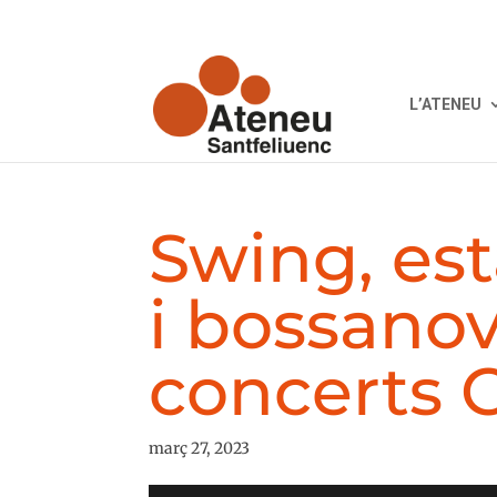
L’ATENEU
Swing, es
i bossanov
concerts 
març 27, 2023