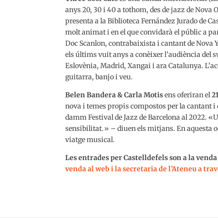
anys 20, 30 i 40 a tothom, des de jazz de Nova Or
presenta a la Biblioteca Fernández Jurado de Cas
molt animat i en el que convidarà el públic a pa
Doc Scanlon, contrabaixista i cantant de Nova Yo
els últims vuit anys a conèixer l’audiència del 
Eslovènia, Madrid, Xangai i ara Catalunya. L’aco
guitarra, banjo i veu.
Belen Bandera & Carla Motis
ens oferiran el
2
nova i temes propis compostos per la cantant i 
damm Festival de Jazz de Barcelona al 2022. «Una
sensibilitat.» – diuen els mitjans. En aquesta 
viatge musical.
Les entrades per Castelldefels son a la venda
venda al web i la secretaria de l’Ateneu a tra