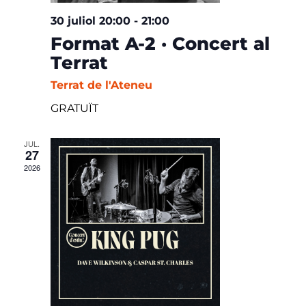
30 juliol 20:00
-
21:00
Format A-2 · Concert al
Terrat
Terrat de l'Ateneu
GRATUÏT
JUL.
27
2026