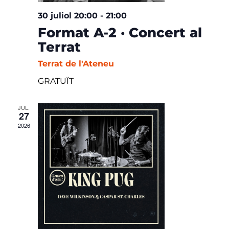
30 juliol 20:00
-
21:00
Format A-2 · Concert al
Terrat
Terrat de l'Ateneu
GRATUÏT
JUL.
27
2026