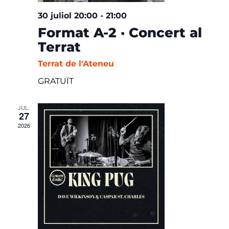
30 juliol 20:00
-
21:00
Format A-2 · Concert al
Terrat
Terrat de l'Ateneu
GRATUÏT
JUL.
27
2026