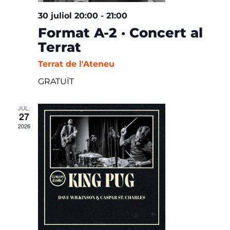
30 juliol 20:00
-
21:00
Format A-2 · Concert al
Terrat
Terrat de l'Ateneu
GRATUÏT
JUL.
27
2026