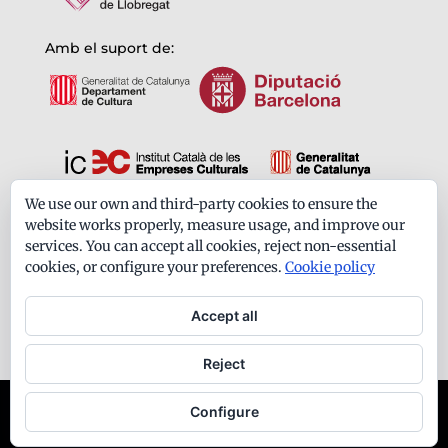
Amb el suport de:
We use our own and third-party cookies to ensure the
Formem part de:
website works properly, measure usage, and improve our
services. You can accept all cookies, reject non-essential
cookies, or configure your preferences.
Cookie policy
Accept all
Reject
Ateneu Santfeliuenc - Tots els drets reservats -
Configure
Avís legal
-
Política de privacitat