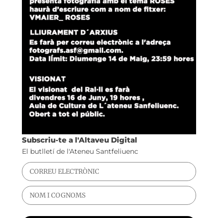
Subscriu-te a l'Altaveu Digital
El butlletí de l'Ateneu Santfeliuenc