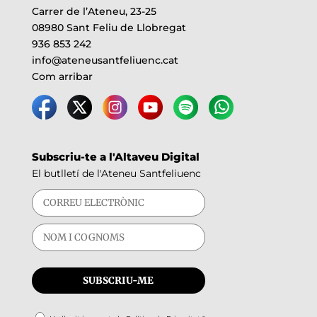
Carrer de l’Ateneu, 23-25
08980 Sant Feliu de Llobregat
936 853 242
info@ateneusantfeliuenc.cat
Com arribar
Subscriu-te a l'Altaveu Digital
El butlletí de l'Ateneu Santfeliuenc