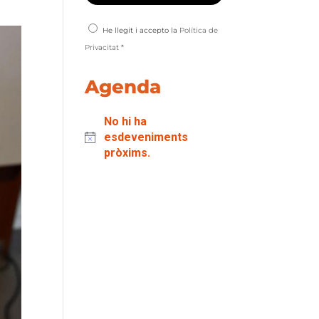
He llegit i accepto la
Política de
Privacitat
*
Agenda
No hi ha
esdeveniments
pròxims.