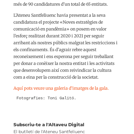
més de 90 candidatures d’un total de 65 entitats.
L’Ateneu Santfeliuenc havia presentat a la seva
candidatura el projecte «Noves estratègies de
comunicació en pandèmia» on posem en valor
l’esforç realitzat durant 2020 i 2021 per seguir
arribant als nostres públics malgrat les restriccions i
els confinaments. És d’agrair rebre aquest
reconeixement i ens esperona per seguir treballant
per donar a conèixer la nostra entitat i les activitats
que desenvolupem així com reivindicar la cultura
com a eina per la construcció de la societat.
Aquí pots veure una galeria d’imatges de la gala.
Fotografies: Toni Galitó.
Subscriu-te a l'Altaveu Digital
El butlletí de l'Ateneu Santfeliuenc