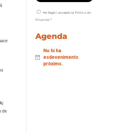
Si
e
He llegit i accepto la
Política de
Privacitat
*
Agenda
hace
No hi ha
esdeveniments
pròxims.
es
Al
o de
o