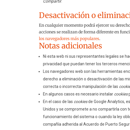
Compartir
.
Desactivación o eliminac
En cualquier momento podrá ejercer su derecho 
acciones se realizan de forma diferente en fun
los navegadores más populares
.
Notas adicionales
Ni esta web ni sus representantes legales se hac
privacidad que puedan tener los terceros menci
Los navegadores web son las herramientas en
derecho a eliminación o desactivación de las m
correcta o incorrecta manipulación de las
cooki
En algunos casos es necesario instalar
cookies
p
En el caso de las
cookies
de Google Analytics, 
Unidos y se compromete a no compartirla con te
funcionamiento del sistema o cuando la ley obli
compañía adherida al Acuerdo de Puerto Seguro