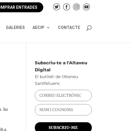
MPRAR ENTRADES
GALERIES
AECIP
CONTACTE
Subscriu-te a l'Altaveu
Digital
El butlletí de l'Ateneu
Santfeliuenc
b. Su
e
eb a