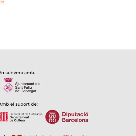
ace
.
En conveni amb:
Amb el suport de: