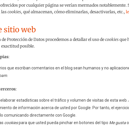
s ofrecidos por cualquier página se verían mermados notablemente. 
 las
cookies
, qué almacenan, cómo eliminarlas, desactivarlas, etc.,
l
e sitio web
a de Protección de Datos procedemos a detallar el uso de
cookies
que 
 exactitud posible.
opias
:
arios que escriban comentarios en el blog sean humanos y no aplicacion
pam
.
terceros
:
elaborar estadísticas sobre el tráfico y volumen de visitas de esta web. 
tamiento de información acerca de usted por Google. Por tanto, el ejercici
rlo comunicando directamente con Google.
ias
cookies
para que usted pueda pinchar en botones del tipo
Me gusta