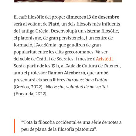
El cafè filosòfic del proper
dimecres 13 de desembre
serà al voltant de
Plató
, un dels filòsofs més influents
de l’antiga Grècia. Desenvolupà un sistema filosòfic,
el platonisme, de gran persistència, i un centre de
formació, l’Acadèmia, que gaudiren de gran
popularitat entre les elits grecoromanes. Va ser
deixeble de Cràtil i de Sòcrates, i mestre d’
Aristòtil
.
Serà a partir de les 19 h, a l’Aula de Cultura de l’Ateneu,
amb el professor
Ramon Alcoberro
, que també
presentarà els seus llibres
Introducción a Platón
(Gredos, 2022) i
Nietzsche, voluntad de no veritat
(
Enoanda
, 2022).
“Tota la filosofia occidental és una sèrie de notes a
peu de plana de la filosofia platònica”.