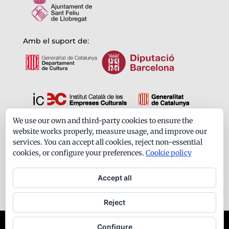
Amb el suport de:
We use our own and third-party cookies to ensure the
Formem part de:
website works properly, measure usage, and improve our
services. You can accept all cookies, reject non-essential
cookies, or configure your preferences.
Cookie policy
Accept all
Reject
Ateneu Santfeliuenc - Tots els drets reservats -
Configure