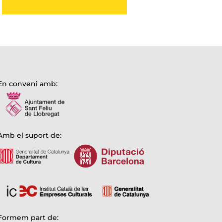
En conveni amb:
Amb el suport de:
Formem part de: