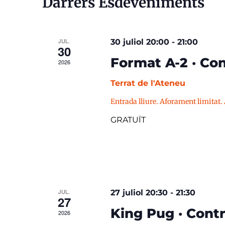
Darrers Esdeveniments
JUL.
30 juliol 20:00
-
21:00
30
Format A-2 · Con
2026
Terrat de l'Ateneu
Entrada lliure. Aforament limitat.
GRATUÏT
JUL.
27 juliol 20:30
-
21:30
27
King Pug · Contr
2026