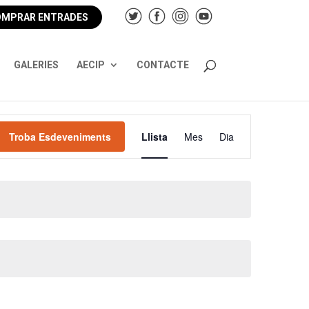
MPRAR ENTRADES
GALERIES
AECIP
CONTACTE
Navegació
de
Troba Esdeveniments
Llista
Mes
Dia
visualitzacions
Esdeveniment