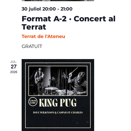
30 juliol 20:00
-
21:00
Format A-2 · Concert al
Terrat
Terrat de l'Ateneu
GRATUÏT
JUL.
27
2026