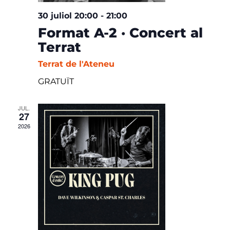
30 juliol 20:00
-
21:00
Format A-2 · Concert al
Terrat
Terrat de l'Ateneu
GRATUÏT
JUL.
27
2026