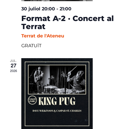
30 juliol 20:00
-
21:00
Format A-2 · Concert al
Terrat
Terrat de l'Ateneu
GRATUÏT
JUL.
27
2026