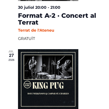
30 juliol 20:00
-
21:00
Format A-2 · Concert al
Terrat
Terrat de l'Ateneu
GRATUÏT
JUL.
27
2026