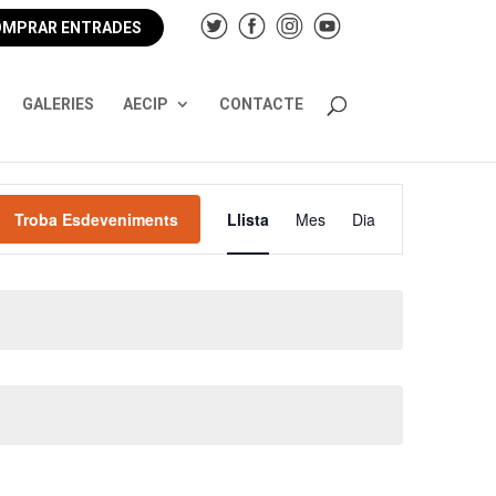
MPRAR ENTRADES
GALERIES
AECIP
CONTACTE
Navegació
de
Troba Esdeveniments
Llista
Mes
Dia
visualitzacions
Esdeveniment