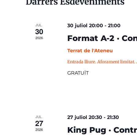
Darrers Esdeveniments
JUL.
30 juliol 20:00
-
21:00
30
Format A-2 · Con
2026
Terrat de l'Ateneu
Entrada lliure. Aforament limitat.
GRATUÏT
JUL.
27 juliol 20:30
-
21:30
27
King Pug · Contr
2026