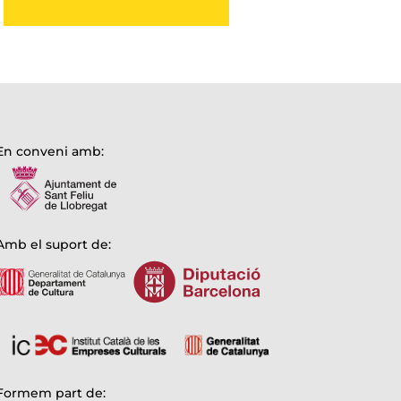
En conveni amb:
Amb el suport de:
Formem part de: