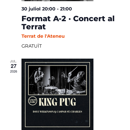
30 juliol 20:00
-
21:00
Format A-2 · Concert al
Terrat
Terrat de l'Ateneu
GRATUÏT
JUL.
27
2026