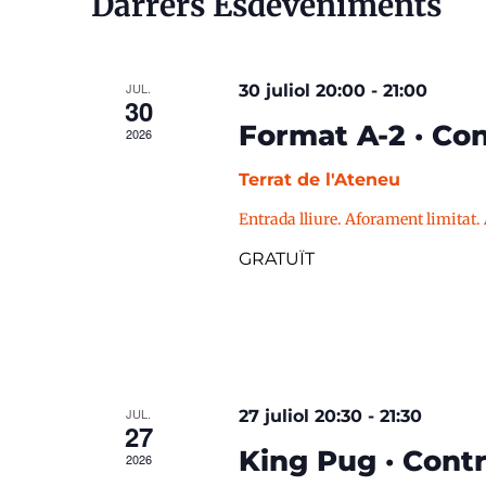
Darrers Esdeveniments
JUL.
30 juliol 20:00
-
21:00
30
Format A-2 · Con
2026
Terrat de l'Ateneu
Entrada lliure. Aforament limitat.
GRATUÏT
JUL.
27 juliol 20:30
-
21:30
27
King Pug · Contr
2026