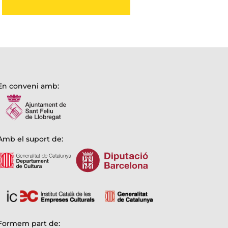
En conveni amb:
Amb el suport de:
Formem part de: