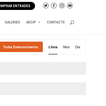
MPRAR ENTRADES
GALERIES
AECIP
CONTACTE
Navegació
de
Troba Esdeveniments
Llista
Mes
Dia
visualitzacions
Esdeveniment