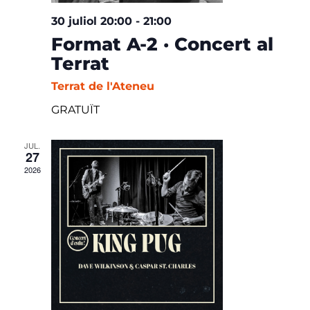
30 juliol 20:00
-
21:00
Format A-2 · Concert al
Terrat
Terrat de l'Ateneu
GRATUÏT
JUL.
27
2026