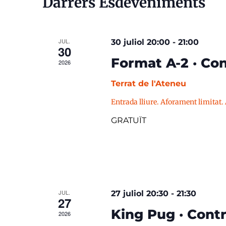
Darrers Esdeveniments
JUL.
30 juliol 20:00
-
21:00
30
Format A-2 · Con
2026
Terrat de l'Ateneu
Entrada lliure. Aforament limitat.
GRATUÏT
JUL.
27 juliol 20:30
-
21:30
27
King Pug · Contr
2026