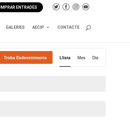
MPRAR ENTRADES
GALERIES
AECIP
CONTACTE
Navegació
de
Troba Esdeveniments
Llista
Mes
Dia
visualitzacions
Esdeveniment