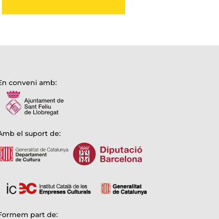
En conveni amb:
Amb el suport de:
Formem part de: