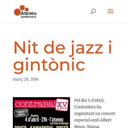
Nit de jazz i
gintònic
març 28, 2014
Pel dia 4 d’abril,
ContraBaix ha
organitzat un concert
especial amb Albert
Bover, Massa