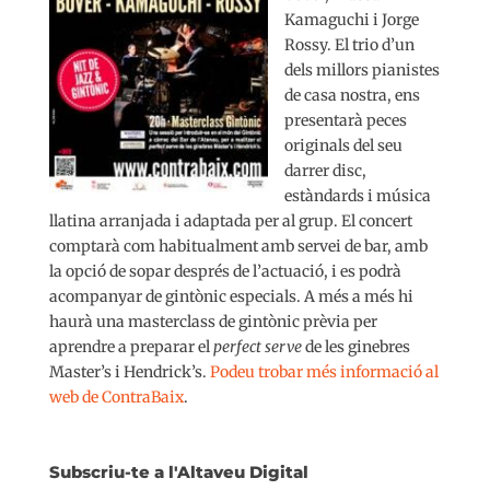
Kamaguchi i Jorge
Rossy. El trio d’un
dels millors pianistes
de casa nostra, ens
presentarà peces
originals del seu
darrer disc,
estàndards i música
llatina arranjada i adaptada per al grup. El concert
comptarà com habitualment amb servei de bar, amb
la opció de sopar després de l’actuació, i es podrà
acompanyar de gintònic especials. A més a més hi
haurà una masterclass de gintònic prèvia per
aprendre a preparar el
perfect serve
de les ginebres
Master’s i Hendrick’s.
Podeu trobar més informació al
web de ContraBaix
.
Subscriu-te a l'Altaveu Digital