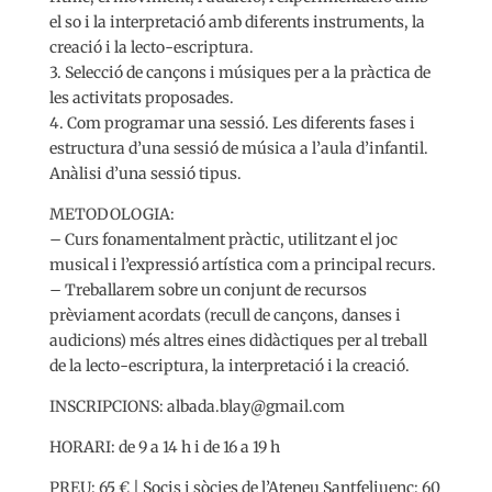
el so i la interpretació amb diferents instruments, la
creació i la lecto-escriptura.
3. Selecció de cançons i músiques per a la pràctica de
les activitats proposades.
4. Com programar una sessió. Les diferents fases i
estructura d’una sessió de música a l’aula d’infantil.
Anàlisi d’una sessió tipus.
METODOLOGIA:
– Curs fonamentalment pràctic, utilitzant el joc
musical i l’expressió artística com a principal recurs.
– Treballarem sobre un conjunt de recursos
prèviament acordats (recull de cançons, danses i
audicions) més altres eines didàctiques per al treball
de la lecto-escriptura, la interpretació i la creació.
INSCRIPCIONS: albada.blay@gmail.com
HORARI: de 9 a 14 h i de 16 a 19 h
PREU: 65 € | Socis i sòcies de l’Ateneu Santfeliuenc: 60