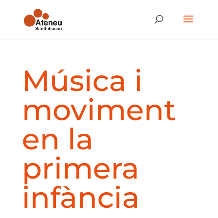
Música i
moviment
en la
primera
infància