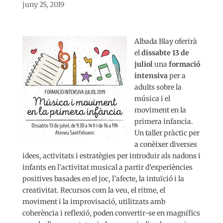
juny 25, 2019
Albada Blay oferirà
el
dissabte 13 de
juliol
una
formació
intensiva
per a
adults sobre la
música i el
moviment en la
primera infancia.
Un taller pràctic per
a conèixer diverses
idees, activitats i estratègies per introduir als nadons i
infants en l’activitat musical a partir d’experiències
positives basades en el joc, l’afecte, la intuïció i la
creativitat. Recursos com la veu, el ritme, el
moviment i la improvisació, utilitzats amb
coherència i reflexió, poden convertir-se en magnífics