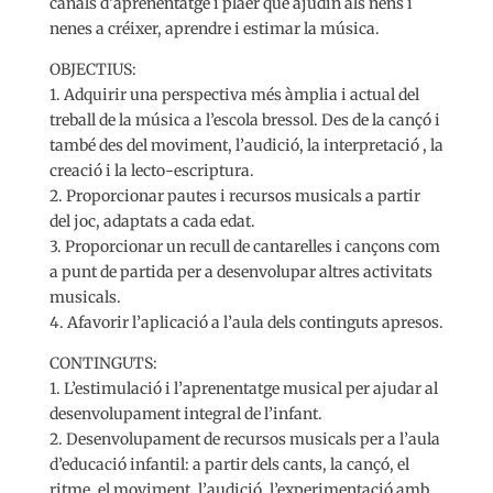
canals d’aprenentatge i plaer que ajudin als nens i
nenes a créixer, aprendre i estimar la música.
OBJECTIUS:
1. Adquirir una perspectiva més àmplia i actual del
treball de la música a l’escola bressol. Des de la cançó i
també des del moviment, l’audició, la interpretació , la
creació i la lecto-escriptura.
2. Proporcionar pautes i recursos musicals a partir
del joc, adaptats a cada edat.
3. Proporcionar un recull de cantarelles i cançons com
a punt de partida per a desenvolupar altres activitats
musicals.
4. Afavorir l’aplicació a l’aula dels continguts apresos.
CONTINGUTS:
1. L’estimulació i l’aprenentatge musical per ajudar al
desenvolupament integral de l’infant.
2. Desenvolupament de recursos musicals per a l’aula
d’educació infantil: a partir dels cants, la cançó, el
ritme, el moviment, l’audició, l’experimentació amb