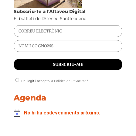
Subscriu-te a l'Altaveu Digital
El butlletí de l'Ateneu Santfeliuenc
He llegit i accepto la
Política de Privacitat
*
Agenda
No hi ha esdeveniments pròxims.