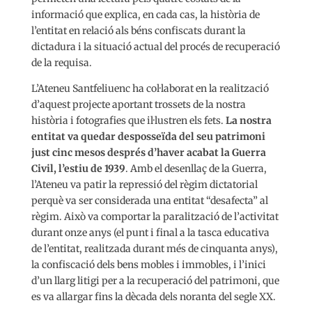
informació que explica, en cada cas, la història de
l’entitat en relació als béns confiscats durant la
dictadura i la situació actual del procés de recuperació
de la requisa.
L’Ateneu Santfeliuenc ha col·laborat en la realització
d’aquest projecte aportant trossets de la nostra
història i fotografies que il·lustren els fets.
La nostra
entitat va quedar desposseïda del seu patrimoni
just cinc mesos després d’haver acabat la Guerra
Civil, l’estiu de 1939
. Amb el desenllaç de la Guerra,
l’Ateneu va patir la repressió del règim dictatorial
perquè va ser considerada una entitat “desafecta” al
règim. Això va comportar la paralització de l’activitat
durant onze anys (el punt i final a la tasca educativa
de l’entitat, realitzada durant més de cinquanta anys),
la confiscació dels bens mobles i immobles, i l’inici
d’un llarg litigi per a la recuperació del patrimoni, que
es va allargar fins la dècada dels noranta del segle XX.