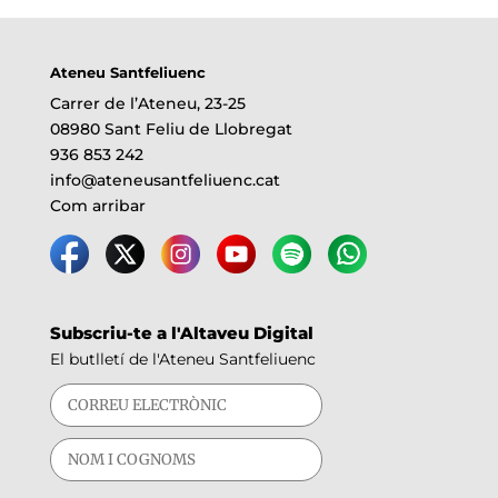
Ateneu Santfeliuenc
Carrer de l’Ateneu, 23-25
08980 Sant Feliu de Llobregat
936 853 242
info@ateneusantfeliuenc.cat
Com arribar
Subscriu-te a l'Altaveu Digital
El butlletí de l'Ateneu Santfeliuenc