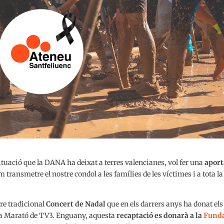
ituació que la DANA ha deixat a terres valencianes, vol fer una
aport
transmetre el nostre condol a les famílies de les víctimes i a tota la
tre tradicional
Concert de Nadal
que en els darrers anys ha donat els
e La Marató de TV3. Enguany, aquesta
recaptació es donarà
a la
Fund