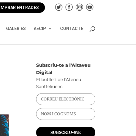
MPRAR ENTRADES
GALERIES
AECIP
CONTACTE
Subscriu-te a l'Altaveu
Digital
El butlletí de l'Ateneu
Santfeliuenc