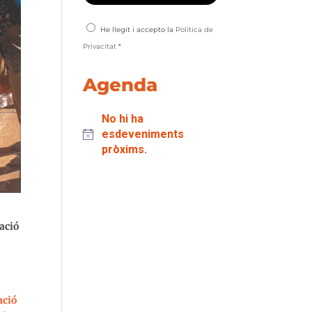
He llegit i accepto la
Política de
Privacitat
*
Agenda
No hi ha
esdeveniments
pròxims.
ació
ació