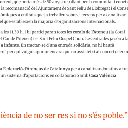
Torrent, que porta més de 50 anys treballant per la comunitat i coneix
a recomanació de l’Ajuntament de Sant Feliu de Llobregat i el Conse
òmiques a entitats que ja treballen sobre el terreny per a canalitzar
 el que estableixen la majoria d’organitzacions internacionals.
, a les 11.30 h, i hi participaran totes les
corals de l’Ateneu
(la Coral
el Cor de l’Ateneu) i el Sant Feliu Gospel Choir. Les entrades ja són a l
r a infants
. En tractar-se d’una entrada solidària, no hi haurà
” per qui vulgui aportar encara que no assisteixi al concert o fer u
la
Federació d’Ateneus de Catalunya
per a canalitzar donatius a tr
t un sistema d’aportacions en col·laboració amb
Casa València
iència de no ser res si no s’és poble.”