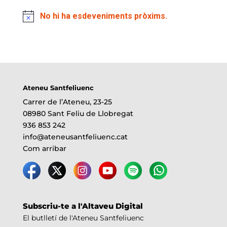
No hi ha esdeveniments pròxims.
Ateneu Santfeliuenc
Carrer de l’Ateneu, 23-25
08980 Sant Feliu de Llobregat
936 853 242
info@ateneusantfeliuenc.cat
Com arribar
Subscriu-te a l'Altaveu Digital
El butlletí de l'Ateneu Santfeliuenc