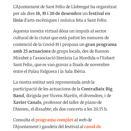
L’Ajuntament de Sant Feliu de Llobregat ha organitzat
per als dies
18, 19 i 20 de desembre
un
festival en
línia
d’arts escèniques i música feta a Sant Feliu.
Aquesta mostra virtual dóna un impuls al sector
cultural de la ciutat que està patint les mesures de
contenció de la Covid-19 i proposa un
gran programa
amb 25 actuacions
de grups locals, des de Ramon
Mirabet a l’associació literària La Mordida o l’Esbart
Sant Feliu, que es van gravar a finals de novembre
entre el Palau Falguera i la Sala Ibèria.
La nostra entitat serà representada amb la
participació de les actuacions de la
ContraBaix Big
Band
, dirigida per Vicens Martín, el divendres; i de
Xavier Canals
, professor del taller de piano de
l’Ateneu, el dissabte; els dos concerts a les 20.15 h.
Consulta el
programa complet
al web de
l’Ajuntament i gaudeix del festival al
canal de